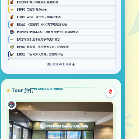
【宝冠军】雷丘和超级石 礼物配信
【赛季】宝冠军 规则M-B
【日版】WCS「皮卡丘」特典卡配布
【配信】《宝冠军》1000万下载纪念礼物
【快闪店】北熊本SA下り線 宝可梦中心周边贩售区
【关东乐园】皮卡丘与伊布夏日狂欢
【配信】角田市「宝可梦天文台」纪念奖牌
【展览】「宝可梦天文台」宫城角田场
【GO】 宝可梦天文台联动 皮皮出没
↓
展开全部 47 行活动
【集章】『来玩吧！宝可梦的巡回！』宝可梦集章活动
【展览】宝可梦×工艺展——广岛
【宝当地】岩手县×小拳石 集章活动 2026
Tour 旅行
PLACES & STORIES
【拉力】JR东日本 地平线印章拉力 2026
【快闪】Sleep 3周年纪念 横滨大会场
【Sleep】3周年 横浜大发现！宝可梦睡姿调查
【宝当地】宝可梦涂装 能登巡游巴士
【宝当地】高知宝人气王 沼王的环高知旅2026 图章拉力
【当地】快龙车票！ 福井铁道・越前铁道相互直通10周年纪念共通 1日乘车券
【联动】名铁 X 地平线 集章拉力 2026