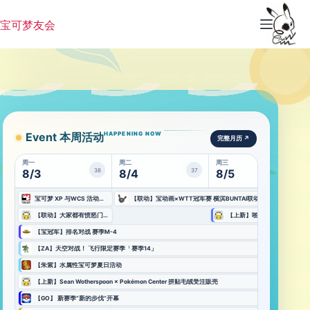
跳
过
宝可梦友会
内
容
PokeAmice
宝
可
Event 本周活动
HAPPENING NOW
完整月历 ↗
梦
周一
周二
周三
作
38
37
44
8/3
8/4
8/5
品、
活
NOW AVAILABLE · 官方作品
宝可梦 XP 与WCS 活动兴趣列表开放!
【联动】宝动画×WTT冠军赛 横滨BUNTAI联动活动
动
访问官方网站 ↗
【联动】大家都有愤怒门牙！ 咚咚鼠是票选人气王
【上新】啪嗒啪嗒！会动的毛绒玩具！
与
【宝冠军】排名对战 赛季M-4
旅
【ZA】天空对战！ 飞行限定赛季「赛季14」
行
【朱紫】水属性宝可梦夏日活动
资
【上新】Sean Wotherspoon × Pokémon Center 拼贴毛绒受注販売
讯
【GO】 新赛季“新的步伐”开幕