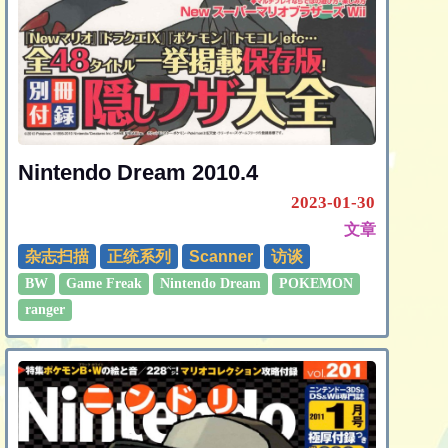
Nintendo Dream 2010.4
2023-01-30
文章
杂志扫描
正统系列
Scanner
访谈
BW
Game Freak
Nintendo Dream
POKEMON
ranger