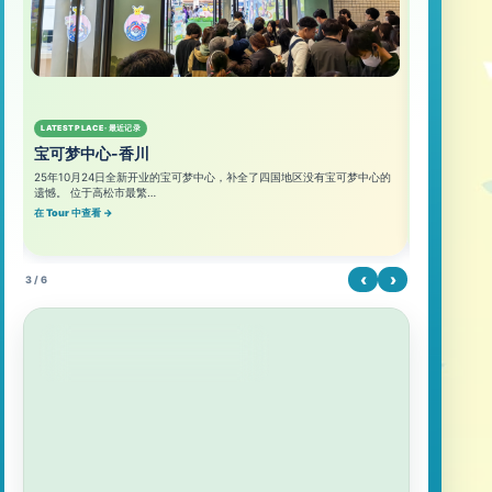
【日常】宝可梦中心 Pokopia夏日体验活动
【夏日祭】宝可梦中心 夏日大变身！
【联动】JR东海 × Pokopia 亚克力钥匙圈第3弹
【出张所】宝可梦中心出差所将在长野东急百货店开业
【宝当地】六尾的北海道巴士火车大冒险！釧根欢乐集章活动2026
LATEST PLACE · 最近记录
LATEST PLACE
【快闪】宝可梦 ALL STAR COLLECTION POP UP SPACE
宝可梦中心-香川
宝可梦中心
【展览】LOCAL Acts物产展 鸟取县举办决定！
25年10月24日全新开业的宝可梦中心，补全了四国地区没有宝可梦中心的
缘朱市的气息
遗憾。 位于高松市最繁…
脚印，门口迎
【宝当地】与椰蛋树一起巡游！宫崎 集章拉力赛2026
在 Tour 中查看 →
在 Tour 中查看 
【宝上海】眼见为实？“索罗亚”徽章悄悄登场~
【联动】宝可梦×31冰淇淋 31宝可梦之夏 活动
‹
›
3 / 6
【限时上新】草属性宝与皮卡丘主题的纸巾盒等发售
【港未来线】《Pokopia DLC》第1弹“冒泡泡海底的城镇”主题列车
【上新】Pokopia新周边伴随DLC 共同登场！
【Pokopia】免费更新 Ver.2.0.0
【Pokopia】DLC 第1弹“冒泡泡海底的城镇”预定于2026年8月5日上午发布！
【上新】0周年主题“みる”（
【配信】Pokopia DLC NSO
【特典】8月5日起于店铺同购N