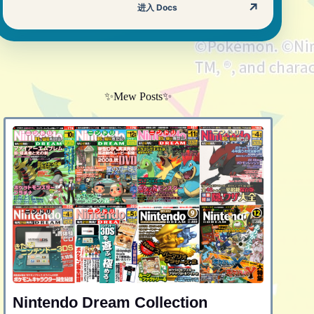
↗
进入 Docs
✨Mew Posts✨
Nintendo Dream Collection