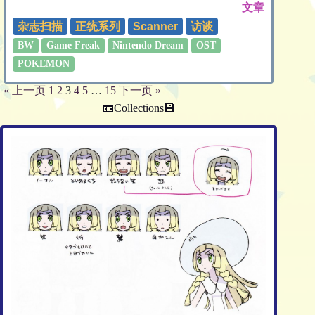
文章
杂志扫描
正统系列
Scanner
访谈
BW
Game Freak
Nintendo Dream
OST
POKEMON
« 上一页
1
2
3
4
5
…
15
下一页 »
📼Collections💾