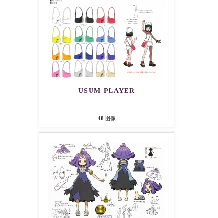
USUM PLAYER
48
图像