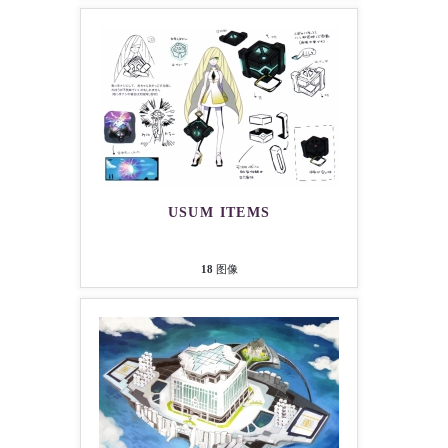
USUM ITEMS
18
图像