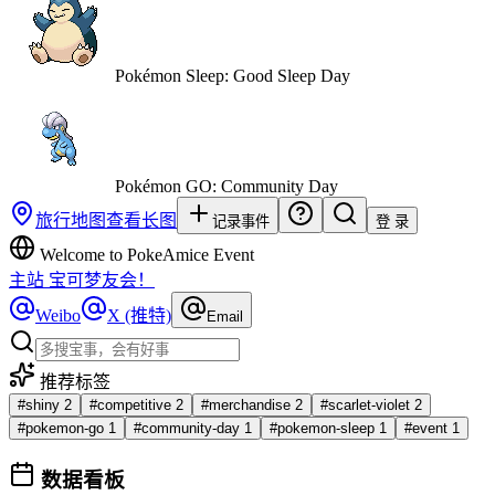
Pokémon Sleep: Good Sleep Day
Pokémon GO: Community Day
旅行地图
查看长图
记录事件
登 录
Welcome to PokeAmice Event
主站 宝可梦友会！
Weibo
X (推特)
Email
推荐标签
#
shiny
2
#
competitive
2
#
merchandise
2
#
scarlet-violet
2
#
pokemon-go
1
#
community-day
1
#
pokemon-sleep
1
#
event
1
数据看板