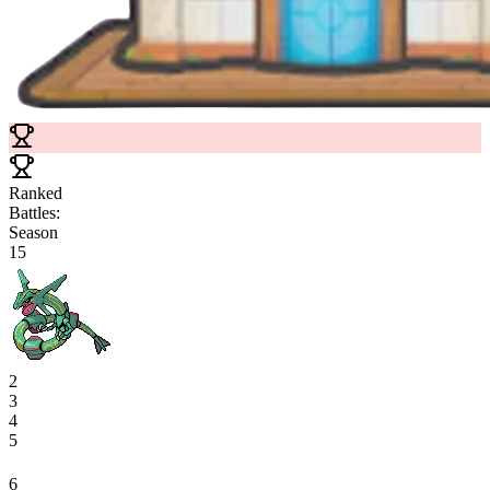
Ranked
Battles:
Season
15
2
3
4
5
6