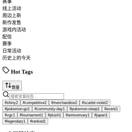
赛事
线上活动
周边上新
新作发售
游戏内活动
配信
赛季
日常活动
历史上的今天
Hot Tags
数量
#
shiny
2
#
competitive
2
#
merchandise
2
#
scarlet-violet
2
#
pokemon-go
1
#
community-day
1
#
pokemon-sleep
1
#
event
1
#
vgc
1
#
tournament
1
#
plush
1
#
anniversary
1
#
japan
1
#
legendary
1
#
ranked
1