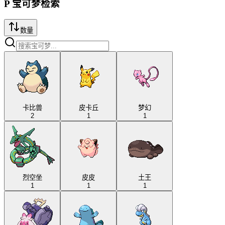
P
宝可梦检索
数量
卡比兽
皮卡丘
梦幻
2
1
1
烈空坐
皮皮
土王
1
1
1