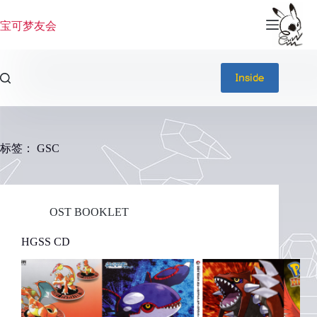
跳
过
宝可梦友会
内
容
Inside
标签：
GSC
OST BOOKLET
HGSS CD