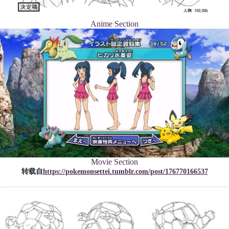
Anime Section
Movie Section
转载自
https://pokemonsettei.tumblr.com/post/176770166537