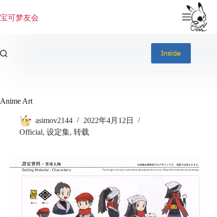
跳
过
宝可梦友会
内
容
Inside
Anime Art
asimov2144
2022年4月12日
Official
,
设定集
,
转载