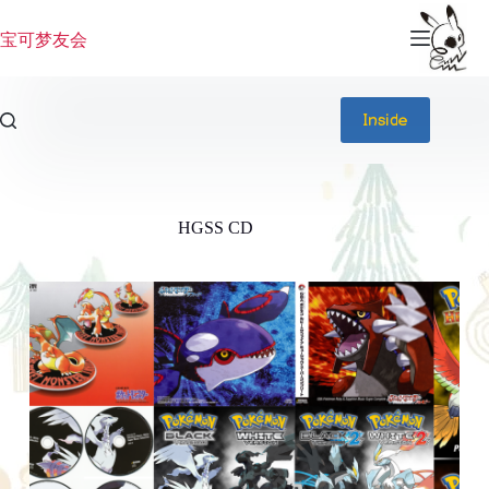
跳
过
宝可梦友会
内
容
Inside
HGSS CD