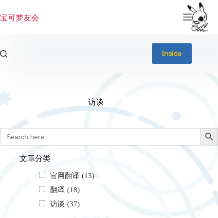
跳
过
宝可梦友会
内
容
Inside
访谈
Search
搜索按钮
for:
文章分类
官网翻译
(13)
翻译
(18)
访谈
(37)