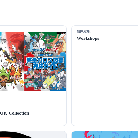
站内发现
Workshops
K Collection