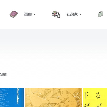
画廊
狂想家
扫描