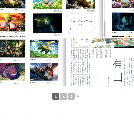
1
2
3
►