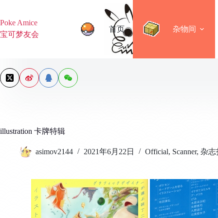
跳
过
Poke Amice
内
首页
杂物间
宝可梦友会
容
illustration 卡牌特辑
asimov2144
2021年6月22日
Official
,
Scanner
,
杂志