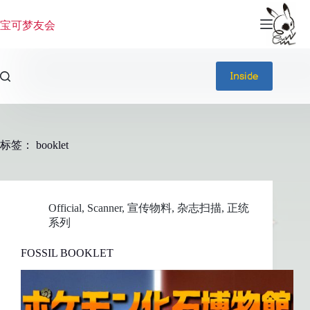
跳
过
宝可梦友会
内
容
Inside
标签：
booklet
Official
,
Scanner
,
宣传物料
,
杂志扫描
,
正统
系列
FOSSIL BOOKLET