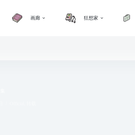
画廊
狂想家
画集
日
Official
,
转载