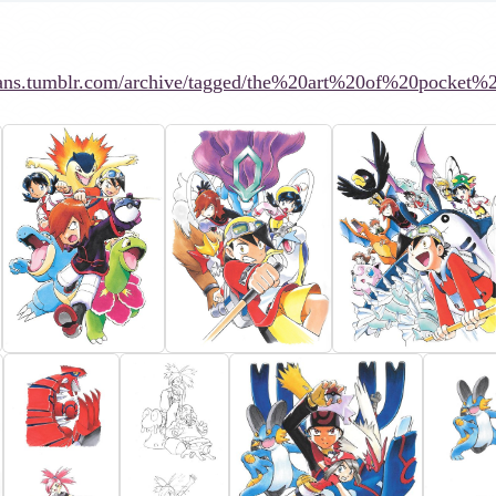
scans.tumblr.com/archive/tagged/the%20art%20of%20pocket%