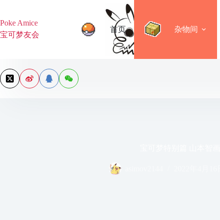
跳
过
Poke Amice
内
首页
杂物间
宝可梦友会
容
宝可梦特别篇 山本智
asimov2144
2022年4月16