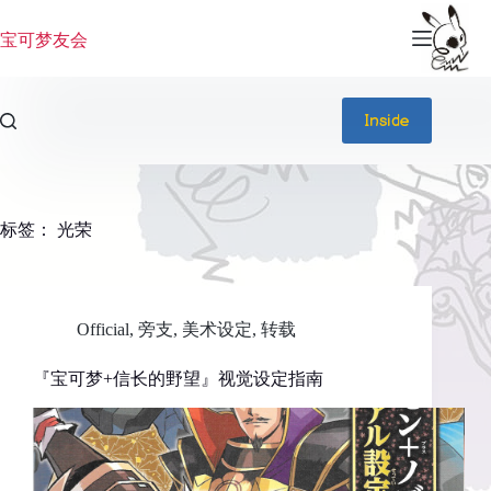
跳
过
宝可梦友会
内
容
Inside
标签：
光荣
Official
,
旁支
,
美术设定
,
转载
『宝可梦+信长的野望』视觉设定指南