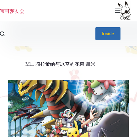
跳
过
宝可梦友会
内
容
Inside
M11 骑拉帝纳与冰空的花束 谢米