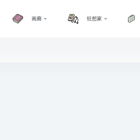
画廊
狂想家
美术设定
,
老物
,
设计者