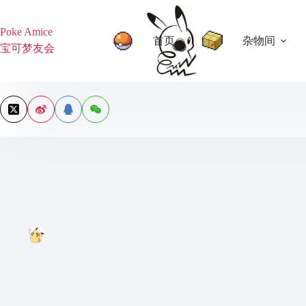
跳
过
Poke Amice
内
首页
杂物间
宝可梦友会
容
大森滋 手绘贺图集
asimov2144
2022年12月24日
Official
,
正统系列
,