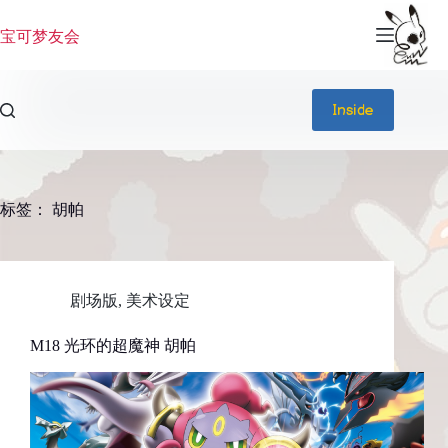
跳
过
宝可梦友会
内
容
Inside
标签：
胡帕
剧场版
,
美术设定
M18 光环的超魔神 胡帕