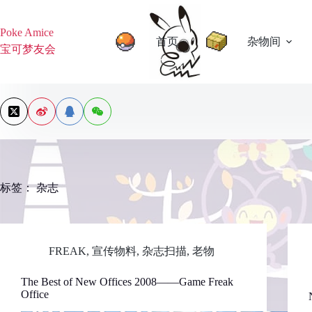
跳
过
Poke Amice
内
首页
杂物间
宝可梦友会
容
标签：
杂志
FREAK
,
宣传物料
,
杂志扫描
,
老物
The Best of New Offices 2008——Game Freak
Office