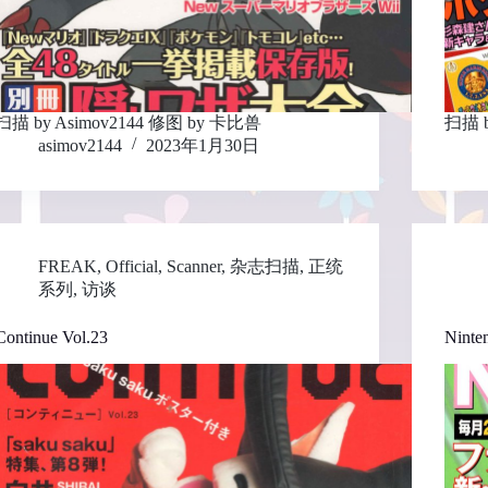
扫描 by Asimov2144 修图 by 卡比兽
扫描 b
asimov2144
2023年1月30日
FREAK
,
Official
,
Scanner
,
杂志扫描
,
正统
系列
,
访谈
Continue Vol.23
Ninte