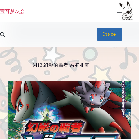
跳
过
宝可梦友会
内
容
Inside
M13 幻影的霸者 索罗亚克