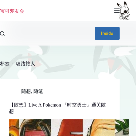
跳
过
宝可梦友会
内
容
Inside
标签：
歧路旅人
随想
,
随笔
【随想】Live A Pokemon 『时空勇士』通关随
想