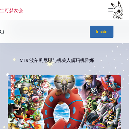
跳
过
宝可梦友会
内
容
Inside
M19 波尔凯尼恩与机关人偶玛机雅娜